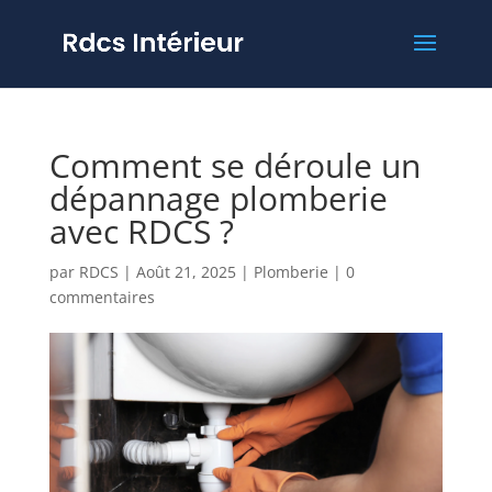
Comment se déroule un
dépannage plomberie
avec RDCS ?
par
RDCS
|
Août 21, 2025
|
Plomberie
|
0
commentaires